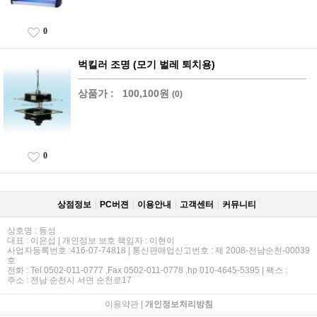
0
벅킬러 조명 (모기 벌레 퇴치용)
상품가 :
100,100원
(0)
0
상점정보
PC버젼
이용안내
고객센터
커뮤니티
상호명 : 동성
대표 : 이은섭 | 개인정보 보호 책임자 : 이현이
사업자등록번호 :416-07-74818 | 통신판매업신고번호 : 제 2008-전남순천-00039
호
전화 : Tel 0502-011-0777 ,Fax 0502-011-0778 ,hp 010-4645-5395 | 팩스 :
주소 : 전남 순천시 서면 순천로17
이용약관
|
개인정보처리방침