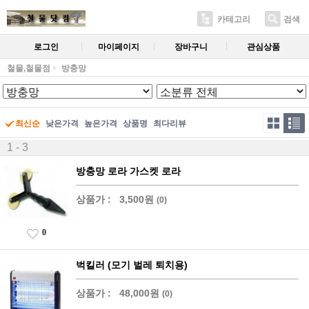
카테고리
검색
로그인
마이페이지
장바구니
관심상품
철물,철물점
방충망
최신순
낮은가격
높은가격
상품명
최다리뷰
1 - 3
방충망 로라 가스켓 로라
상품가 :
3,500원
(0)
0
벅킬러 (모기 벌레 퇴치용)
상품가 :
48,000원
(0)