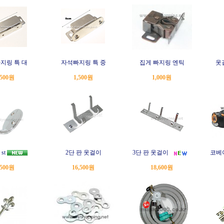
지링 특 대
자석빠지링 특 중
집게 빠지링 엔틱
옷
,500원
1,500원
1,000원
st
2단 판 옷걸이
3단 판 옷걸이
코베
,500원
16,500원
18,600원