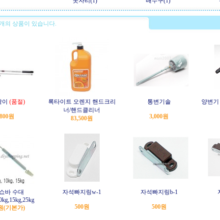
돗자리(1)
배수구(1)
개의 상품이 있습니다.
딱이
(품절)
록타이트 오렌지 핸드크리
통변기솔
양변기
너/핸드클리너
,800원
3,000원
83,500원
쇼바 수대
자석빠지링w-1
자석빠지링b-1
0kg,15kg,25kg
500원
500원
0원
(기본가)