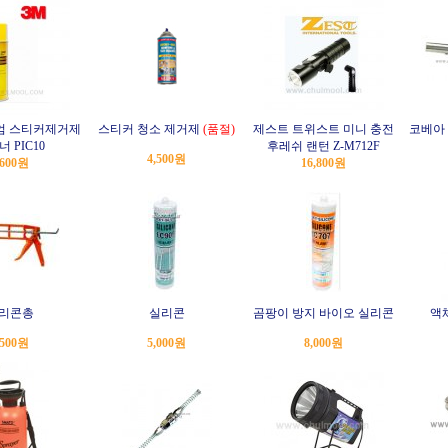
엄 스티커제거제
스티커 청소 제거제
(품절)
제스트 트위스트 미니 충전
코베아 
 PIC10
후레쉬 랜턴 Z-M712F
4,500원
,600원
16,800원
리콘총
실리콘
곰팡이 방지 바이오 실리콘
액
,500원
5,000원
8,000원