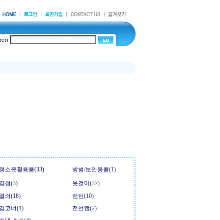
청소윤활용품(33)
방범/보안용품(1)
경첩(3)
옷걸이(37)
열쇠(18)
랜턴(10)
경코너(1)
전선캡(2)