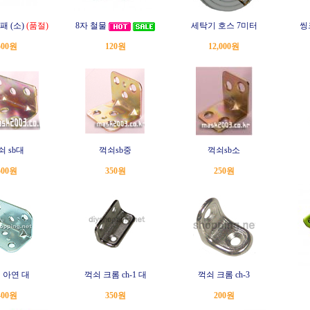
패 (소)
(품절)
8자 철물
세탁기 호스 7미터
씽
500원
120원
12,000원
쇠 sb대
꺽쇠sb중
꺽쇠sb소
500원
350원
250원
 아연 대
꺽쇠 크롬 ch-1 대
꺽쇠 크롬 ch-3
400원
350원
200원