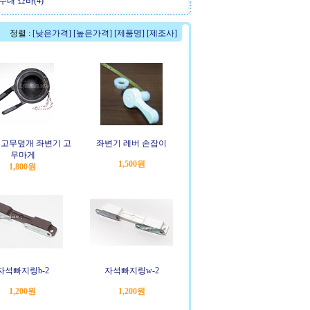
수대 쇼바(4)
정렬 :
[낮은가격]
[높은가격]
[제품명]
[제조사]
 고무덮개 좌변기 고
좌변기 레버 손잡이
무마게
1,500원
1,800원
자석빠지링b-2
자석빠지링w-2
1,200원
1,200원