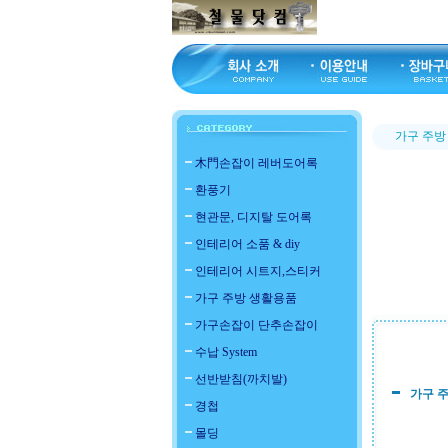
가구 주방
木門손잡이 레버도어록
환풍기
현관문, 디지탈 도어록
인테리어 소품 & diy
인테리어 시트지,스티커
가구 주방 생활용품
가구손잡이 단추손잡이
수납 System
선반받침(까치발)
가구 
경첩
몰딩