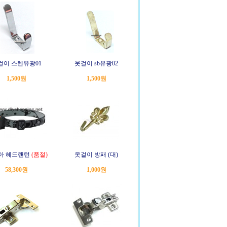
걸이 스텐유광01
옷걸이 sb유광02
1,500원
1,500원
아 헤드랜턴
(품절)
옷걸이 방패 (대)
58,300원
1,000원