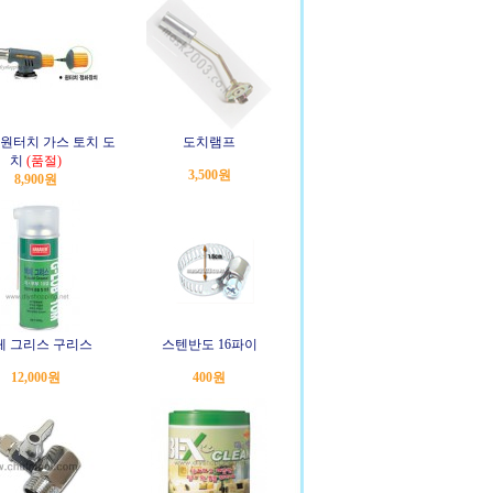
원터치 가스 토치 도
도치램프
치
(품절)
3,500원
8,900원
체 그리스 구리스
스텐반도 16파이
12,000원
400원