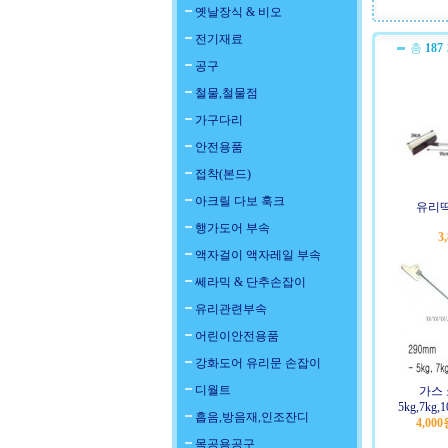
옛날장식 & 비오
전기재료
총
187
공구
철물,철물점
가구다리
안전용품
접착(본드)
아크릴 다보 훅크
유리
행가도어 부속
3
액자걸이 액자레일 부속
쎄라믹 & 단추손잡이
유리관련부속
어린이안전용품
강화도어 유리문 손잡이
디월트
가스 
5kg,7kg,1
흡음,방음재,인조잔디
4,00
목공용공구