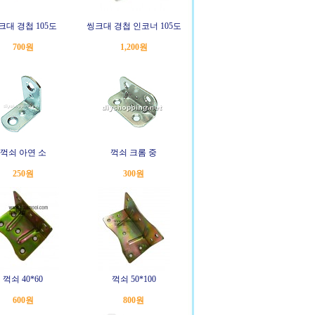
크대 경첩 105도
씽크대 경첩 인코너 105도
700원
1,200원
꺽쇠 아연 소
꺽쇠 크롬 중
250원
300원
꺽쇠 40*60
꺽쇠 50*100
600원
800원