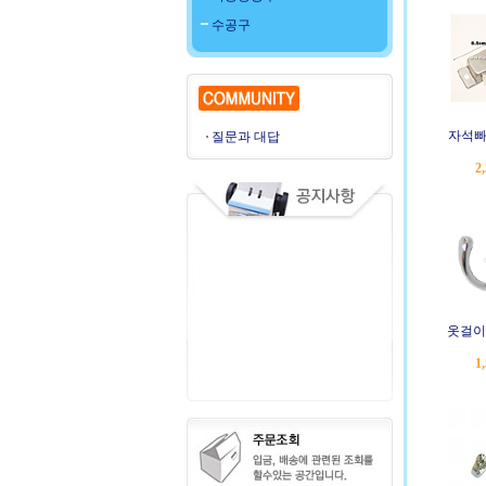
수공구
자석빠
질문과 대답
2
옷걸이 
1