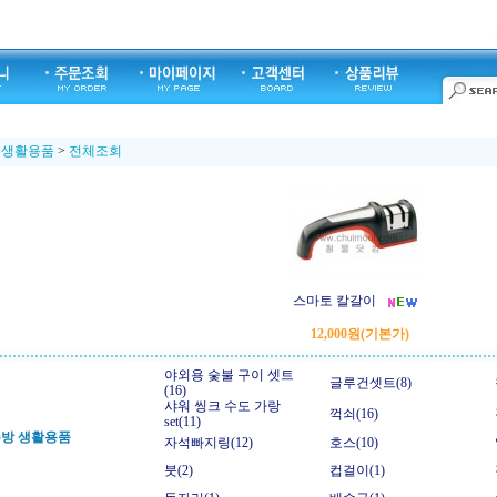
 생활용품
>
전체조회
스마토 칼갈이
12,000원
(기본가)
야외용 숯불 구이 셋트
글루건셋트(8)
(16)
샤워 씽크 수도 가랑
꺽쇠(16)
set(11)
주방 생활용품
자석빠지링(12)
호스(10)
붓(2)
컵걸이(1)