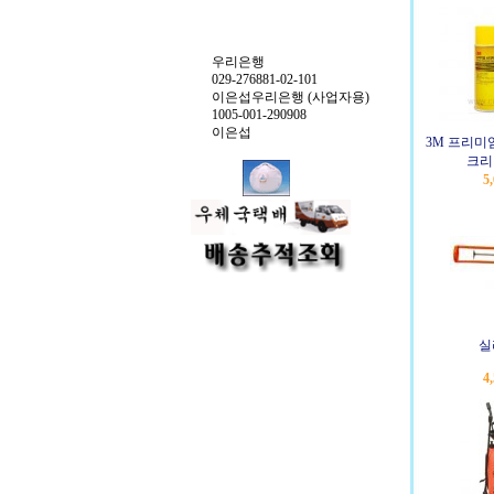
우리은행
029-276881-02-101
이은섭우리은행 (사업자용)
1005-001-290908
이은섭
3M 프리미
크리너
5
실
4