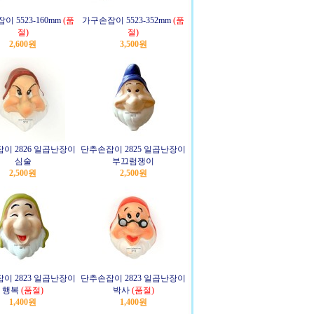
 5523-160mm
(품
가구손잡이 5523-352mm
(품
절)
절)
2,600원
3,500원
이 2826 일곱난장이
단추손잡이 2825 일곱난장이
심술
부끄럼쟁이
2,500원
2,500원
이 2823 일곱난장이
단추손잡이 2823 일곱난장이
행복
(품절)
박사
(품절)
1,400원
1,400원