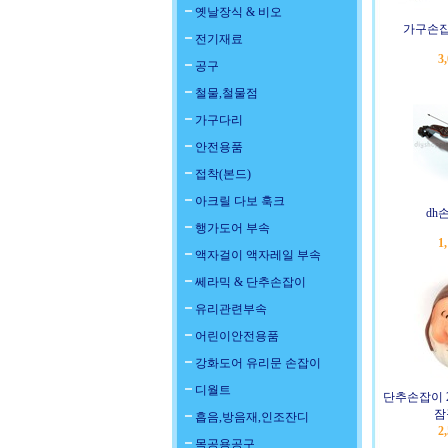
옛날장식 & 비오
가구손잡이
전기재료
3
공구
철물,철물점
가구다리
안전용품
접착(본드)
아크릴 다보 훅크
dh
행가도어 부속
1
액자걸이 액자레일 부속
쎄라믹 & 단추손잡이
유리관련부속
어린이안전용품
강화도어 유리문 손잡이
디월트
단추손잡이 
잠
흡음,방음재,인조잔디
2
목공용공구