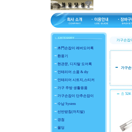
가구손잡
木門손잡이 레버도어록
환풍기
현관문, 디지탈 도어록
가구손
인테리어 소품 & diy
인테리어 시트지,스티커
가구 주방 생활용품
총
524
가구손잡이 단추손잡이
수납 System
선반받침(까치발)
경첩
몰딩