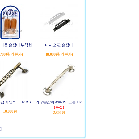
유리문 손잡이 부착형
미시오 판 손잡이
,700원
(기본가)
18,000원
(기본가)
이 엔틱 F018 AB
가구손잡이 8502PC 크롬 128
(품절)
10,000원
2,800원
]