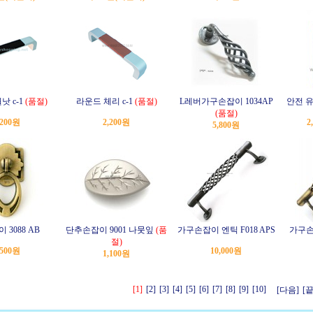
낫 c-1
(품절)
라운드 체리 c-1
(품절)
L레버가구손잡이 1034AP
안전 
(품절)
,200원
2,200원
2
5,800원
 3088 AB
단추손잡이 9001 나뭇잎
(품
가구손잡이 엔틱 F018 APS
가구손잡
절)
,500원
10,000원
1,100원
[1]
[2]
[3]
[4]
[5]
[6]
[7]
[8]
[9]
[10]
[다음]
[끝