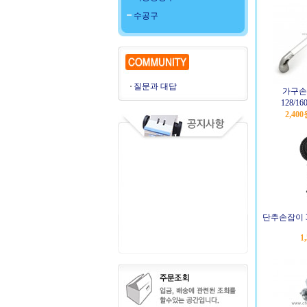
수공구
질문과 대답
가구손잡
128/16
2,40
단추손잡이 3
1