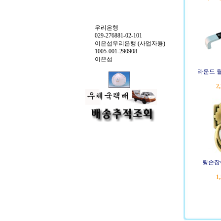
우리은행
029-276881-02-101
이은섭우리은행 (사업자용)
1005-001-290908
이은섭
라운드 월
2
링손잡이
1