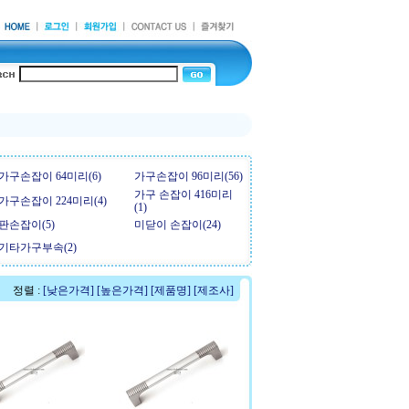
가구손잡이 64미리(6)
가구손잡이 96미리(56)
가구 손잡이 416미리
가구손잡이 224미리(4)
(1)
판손잡이(5)
미닫이 손잡이(24)
기타가구부속(2)
정렬 :
[낮은가격]
[높은가격]
[제품명]
[제조사]