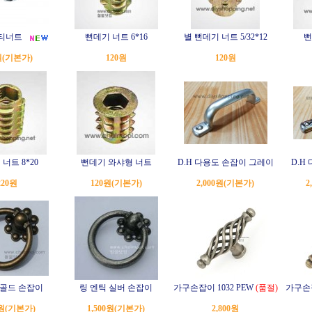
 티너트
뻔데기 너트 6*16
별 뻔데기 너트 5/32*12
뻔
원
(기본가)
120원
120원
너트 8*20
뻔데기 와샤형 너트
D.H 다용도 손잡이 그레이
D.H
220원
120원
(기본가)
2,000원
(기본가)
2
 골드 손잡이
링 엔틱 실버 손잡이
가구손잡이 1032 PEW
(품절)
가구손잡
0원
(기본가)
1,500원
(기본가)
2,800원