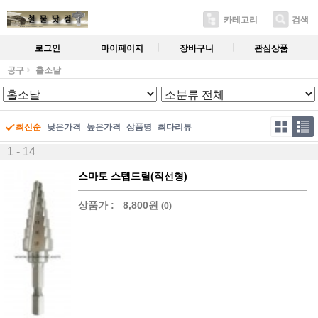
카테고리
검색
로그인
마이페이지
장바구니
관심상품
공구
홀소날
최신순
낮은가격
높은가격
상품명
최다리뷰
1 - 14
스마토 스텝드릴(직선형)
상품가 :
8,800원
(0)