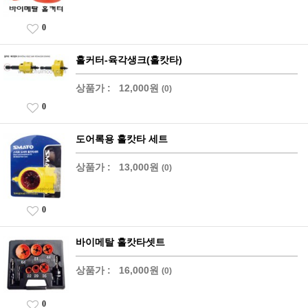
0
홀커터-육각생크(홀캇타)
상품가 :
12,000원
(0)
0
도어록용 홀캇타 세트
상품가 :
13,000원
(0)
0
바이메탈 홀캇타셋트
상품가 :
16,000원
(0)
0