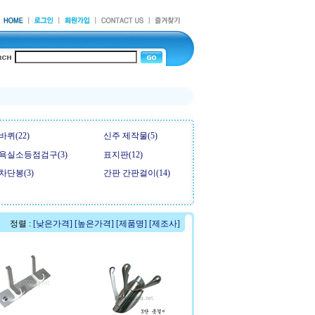
바퀴(22)
신주 제작물(5)
욕실소등점검구(3)
표지판(12)
차단봉(3)
간판 간판걸이(14)
정렬 :
[낮은가격]
[높은가격]
[제품명]
[제조사]