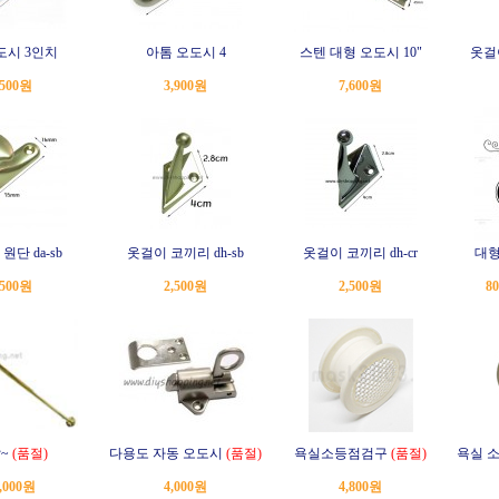
오도시 3인치
아톰 오도시 4
스텐 대형 오도시 10"
옷걸이
,500원
3,900원
7,600원
원단 da-sb
옷걸이 코끼리 dh-sb
옷걸이 코끼리 dh-cr
대형
,500원
2,500원
2,500원
8
~
(품절)
다용도 자동 오도시
(품절)
욕실소등점검구
(품절)
욕실 
,000원
4,000원
4,800원