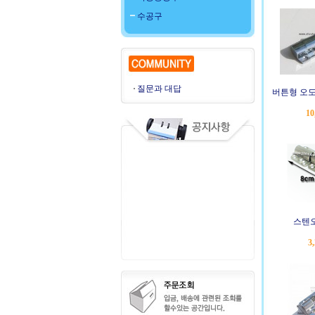
수공구
질문과 대답
버튼형 오도
10
스텐오
3