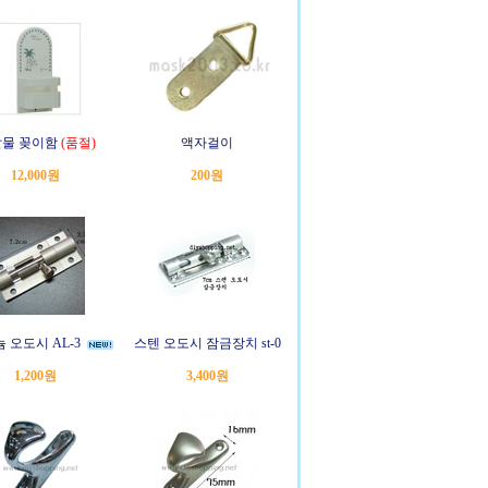
물 꽂이함
(품절)
액자걸이
12,000원
200원
 오도시 AL-3
스텐 오도시 잠금장치 st-0
1,200원
3,400원