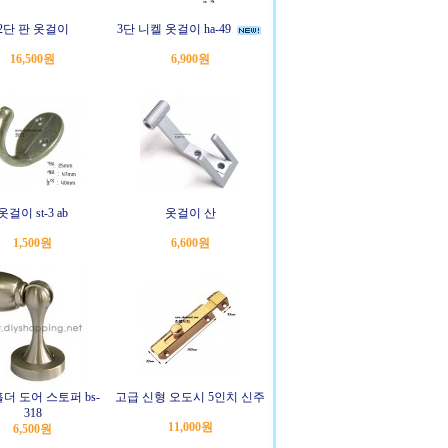
2단 판 옷걸이
3단 니켈 옷걸이 ha-49
16,500원
6,900원
옷걸이 st-3 ab
옷걸이 산
1,500원
6,600원
더 도어 스토퍼 bs-
고급 신형 오도시 5인치 신주
318
11,000원
6,500원