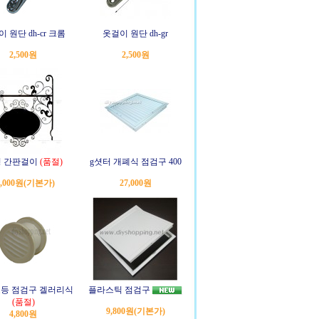
 원단 dh-cr 크롬
옷걸이 원단 dh-gr
2,500원
2,500원
 간판걸이
(품절)
g셧터 개폐식 점검구 400
0,000원
(기본가)
27,000원
소등 점검구 겔러리식
플라스틱 점검구
(품절)
9,800원
(기본가)
4,800원