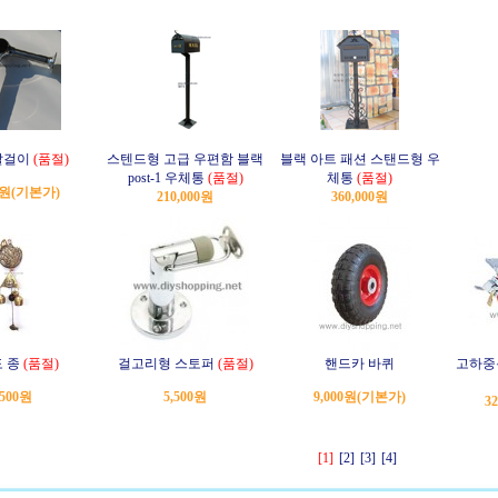
 발걸이
(품절)
스텐드형 고급 우편함 블랙
블랙 아트 패션 스탠드형 우
post-1 우체통
(품절)
체통
(품절)
0원
(기본가)
210,000원
360,000원
 종
(품절)
걸고리형 스토퍼
(품절)
핸드카 바퀴
고하중
,500원
5,500원
9,000원
(기본가)
3
[1]
[2]
[3]
[4]