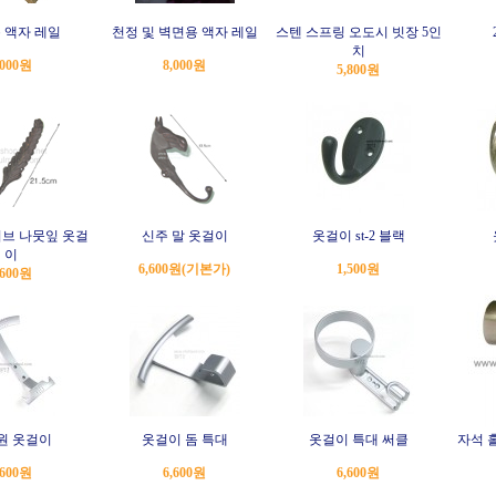
 액자 레일
천정 및 벽면용 액자 레일
스텐 스프링 오도시 빗장 5인
치
,000원
8,000원
5,800원
브 나뭇잎 옷걸
신주 말 옷걸이
옷걸이 st-2 블랙
이
6,600원
(기본가)
1,500원
,600원
원 옷걸이
옷걸이 돔 특대
옷걸이 특대 써클
자석 홀
,600원
6,600원
6,600원