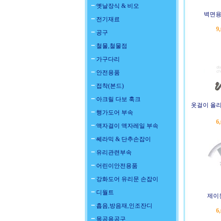
옛날장식 & 비오
벽면용
전기재료
9
공구
철물,철물점
가구다리
안전용품
접착(본드)
아크릴 다보 훅크
옷걸이 올리
행가도어 부속
6
액자걸이 액자레일 부속
쎄라믹 & 단추손잡이
유리관련부속
어린이안전용품
강화도어 유리문 손잡이
디월트
제이
흡음,방음재,인조잔디
6
목공용공구