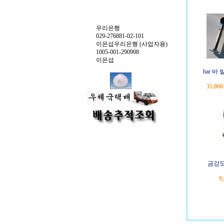
우리은행
029-276881-02-101
이은섭우리은행 (사업자용)
1005-001-290908
이은섭
bar 바
35,00
금강도
9