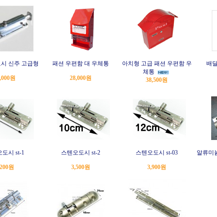
시 신주 고급형
패션 우편함 대 우체통
아치형 고급 패션 우편함 우
배달
체통
,000원
28,000원
38,500원
도시 st-1
스텐오도시 st-2
스텐오도시 st-03
알류미늄
,200원
3,500원
3,900원