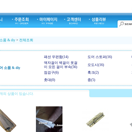
품 & diy
>
전체조회
패션 우편함(14)
도어 스토퍼(16)
액자걸이 벽걸이 옷걸
오도시(16)
이 모든 걸이 부속(56)
 소품 & diy
점검구(6)
훅크(2)
촛대(0)
종(5)
개의 상품이 있습니다.