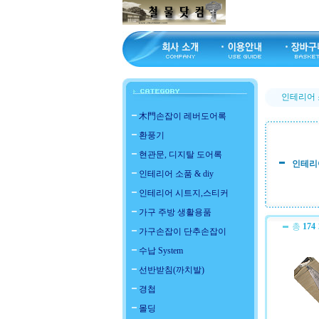
인테리어 소
木門손잡이 레버도어록
환풍기
현관문, 디지탈 도어록
인테리어
인테리어 소품 & diy
인테리어 시트지,스티커
가구 주방 생활용품
총
174
가구손잡이 단추손잡이
수납 System
선반받침(까치발)
경첩
몰딩