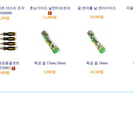
세트 야스리 조각
호닝가이드 날연마보조대
끌 연마틀 날 연마가이드
각끌
S00996
18,900원
11,800원
,200원
목공용끌셋트
목공 끌 15mm,18mm
목공 끌 24mm
16063
9,900원
10,500원
,600원