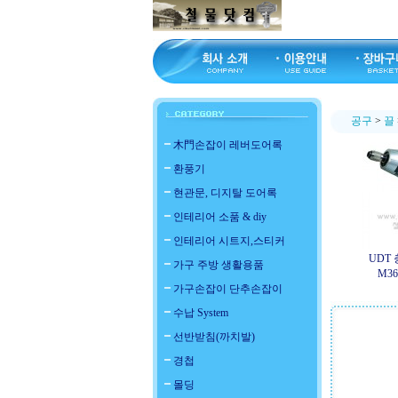
공구
>
끌
木門손잡이 레버도어록
환풍기
현관문, 디지탈 도어록
인테리어 소품 & diy
인테리어 시트지,스티커
UDT 
가구 주방 생활용품
M360
가구손잡이 단추손잡이
수납 System
선반받침(까치발)
경첩
몰딩