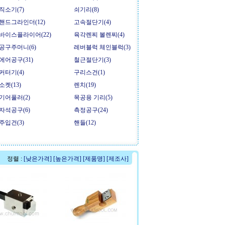
직소기(7)
쇠기리(8)
핸드그라인더(12)
고속절단기(4)
바이스플라이어(22)
육각렌찌 볼렌찌(4)
공구주머니(6)
레버블럭 체인블럭(3)
에어공구(31)
철근절단기(3)
커터기(4)
구리스건(1)
소켓(13)
렌치(19)
기어풀러(2)
목공용 기리(5)
자석공구(6)
측정공구(24)
주입건(3)
핸들(12)
정렬 :
[낮은가격]
[높은가격]
[제품명]
[제조사]