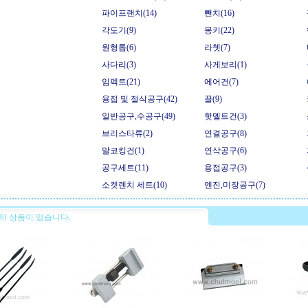
파이프랜치(14)
뺀치(16)
각도기(9)
몽키(22)
원형톱(6)
라쳇(7)
사다리(3)
사게보리(1)
임펙트(21)
에어건(7)
용접 및 절삭공구(42)
끌(9)
일반공구,수공구(49)
핫멜트건(3)
브리스타류(2)
연결공구(8)
말코킹건(1)
연삭공구(6)
공구세트(11)
용접공구(3)
소켓렌치 세트(10)
엔진,미장공구(7)
의 상품이 있습니다.