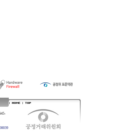
645-
0039