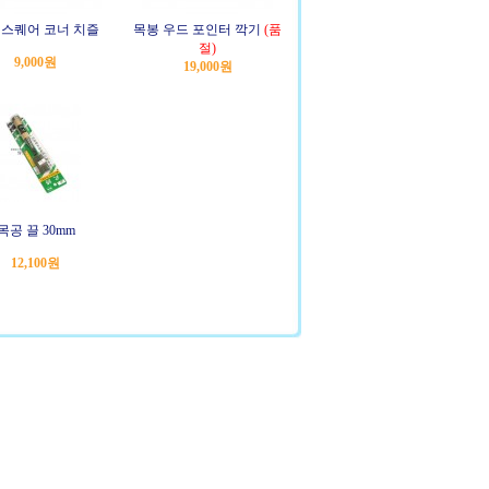
 스퀘어 코너 치즐
목봉 우드 포인터 깍기
(품
절)
9,000원
19,000원
목공 끌 30mm
12,100원