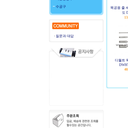
수공구
목공용 줄 
도 D
13
질문과 대답
디월트 
DWHT
40