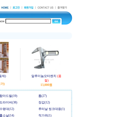
움제)
알루미늄모터렌치
(품
절)
본가)
13,000원
함마드릴(19)
톱(27)
도라이버(38)
장갑(12)
수평대(12)
루터날 씽크대용(1)
홀소날(14)
적가위(1)