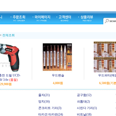
>
전체조회
충전 드릴 UCD-
우드펜슬
우드퍼티(메
/ 3.6v
(품절)
4,800원
6,500원
(기
29,900원
줄자(21)
공구함(12)
망치(16)
쇠톱대(2)
콘크리트 기리(3)
시린다 기리(1)
타카건 타카핀(24)
비트날(18)