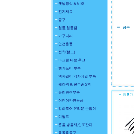
옛날장식 & 비오
전기재료
공구
공구
철물,철물점
가구다리
안전용품
접착(본드)
아크릴 다보 훅크
행가도어 부속
액자걸이 액자레일 부속
쎄라믹 & 단추손잡이
유리관련부속
총
9
개
어린이안전용품
강화도어 유리문 손잡이
디월트
흡음,방음재,인조잔디
목공용공구