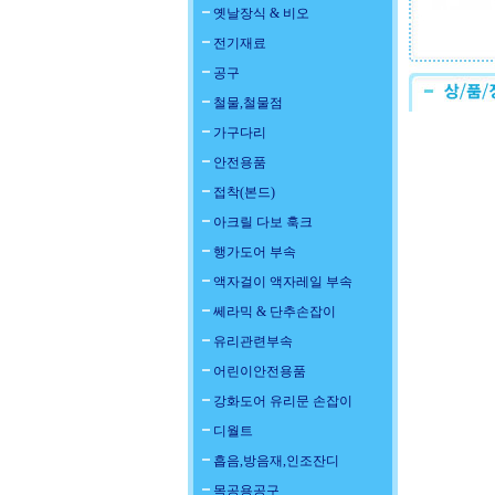
옛날장식 & 비오
전기재료
공구
철물,철물점
가구다리
안전용품
접착(본드)
아크릴 다보 훅크
행가도어 부속
액자걸이 액자레일 부속
쎄라믹 & 단추손잡이
유리관련부속
어린이안전용품
강화도어 유리문 손잡이
디월트
흡음,방음재,인조잔디
목공용공구