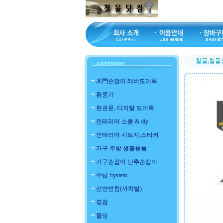
철물,철물
木門손잡이 레버도어록
환풍기
현관문, 디지탈 도어록
인테리어 소품 & diy
인테리어 시트지,스티커
가구 주방 생활용품
가구손잡이 단추손잡이
수납 System
선반받침(까치발)
경첩
몰딩