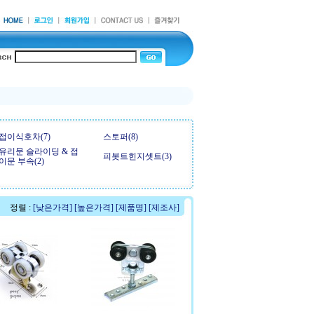
접이식호차(7)
스토퍼(8)
유리문 슬라이딩 & 접
피봇트힌지셋트(3)
이문 부속(2)
정렬 :
[낮은가격]
[높은가격]
[제품명]
[제조사]