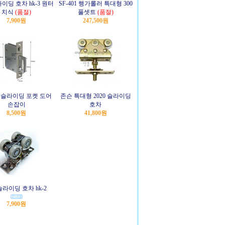
이딩 호차 hk-3 원터
SF-401 행가롤러 특대형 300
치식
(품절)
풀셋트
(품절)
7,900원
247,500원
 슬라이딩 포켓 도어
존슨 특대형 2020 슬라이딩
손잡이
호차
8,500원
41,800원
슬라이딩 호차 hk-2
7,900원