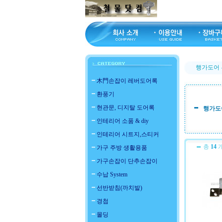
행가도어
木門손잡이 레버도어록
환풍기
현관문, 디지탈 도어록
행가도
인테리어 소품 & diy
인테리어 시트지,스티커
총
14
개
가구 주방 생활용품
가구손잡이 단추손잡이
수납 System
선반받침(까치발)
경첩
몰딩