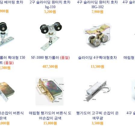
딩 베어링 호차
2구 슬라이딩 원터치 호차
4구 슬라이딩 원터치 호차
4구 슬라
hg-110
HG-102
,900원
5,200원
7,900원
가롤러 특대형 150
SF-1000 행가롤러
(품절)
슬라이딩 4구특대형호차
매립형
트
(품절)
487,500원
13,500원
2,500원
어손잡이 버튼식
매립형 행가도어 버튼식 도
행가도어 고구찌 손잡이 은
4구 
은색
어손잡이 금색
색무광
,000원
15,000원
3,500원