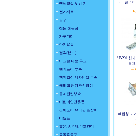
2구 슬라이
옛날장식 & 비오
6
전기재료
공구
철물,철물점
가구다리
안전용품
접착(본드)
SF-201 행
아크릴 다보 훅크
풀셋
17
행가도어 부속
액자걸이 액자레일 부속
쎄라믹 & 단추손잡이
유리관련부속
어린이안전용품
강화도어 유리문 손잡이
매립형 도
디월트
15
흡음,방음재,인조잔디
목공용공구