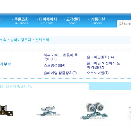
 부속
>
슬라이딩호차
>
전체조회
하부 가이드 초꽂이 촉
슬라이딩호차(14)
꼭이(12)
슬라이딩 & 접이식 도
어 부속
스프링경첩(4)
어 레일(12)
슬라이딩 잠금장치(9)
오토도어씰(1)
의 상품이 있습니다.