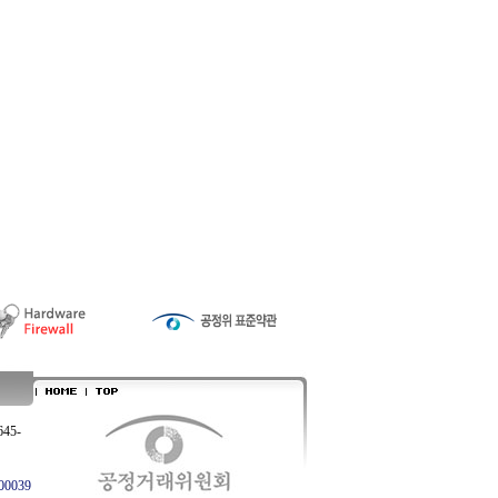
645-
0039