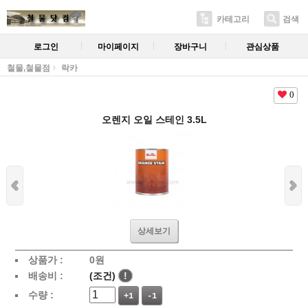
카테고리
검색
로그인
마이페이지
장바구니
관심상품
철물,철물점
락카
0
오렌지 오일 스테인 3.5L
상세보기
상품가 :
0
원
배송비 :
(조건)
!
수량 :
+1
-1