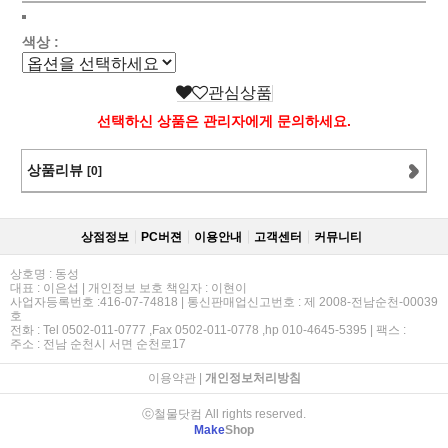
색상 :
관심상품
선택하신 상품은 관리자에게 문의하세요.
상품리뷰
[0]
상점정보
PC버젼
이용안내
고객센터
커뮤니티
상호명 : 동성
대표 : 이은섭 | 개인정보 보호 책임자 : 이현이
사업자등록번호 :416-07-74818 | 통신판매업신고번호 : 제 2008-전남순천-00039
호
전화 : Tel 0502-011-0777 ,Fax 0502-011-0778 ,hp 010-4645-5395 | 팩스 :
주소 : 전남 순천시 서면 순천로17
이용약관
|
개인정보처리방침
ⓒ철물닷컴 All rights reserved.
Make
Shop