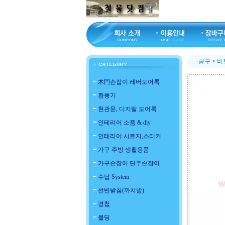
공구
>
비
木門손잡이 레버도어록
환풍기
현관문, 디지탈 도어록
인테리어 소품 & diy
인테리어 시트지,스티커
가구 주방 생활용품
가구손잡이 단추손잡이
수납 System
선반받침(까치발)
경첩
몰딩