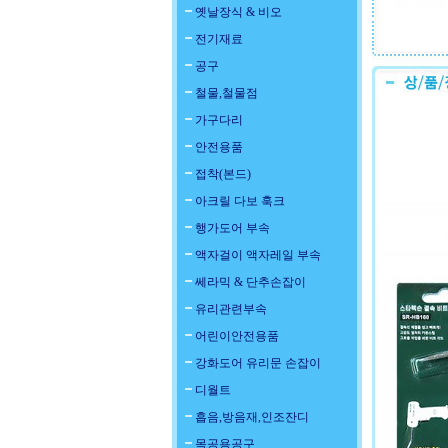
옛날장식 & 비오
전기재료
공구
철물,철물점
가구다리
안전용품
접착(본드)
아크릴 다보 훅크
행가도어 부속
액자걸이 액자레일 부속
쎄라믹 & 단추손잡이
유리관련부속
어린이안전용품
강화도어 유리문 손잡이
디월트
흡음,방음재,인조잔디
목공용공구