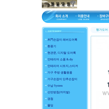
행가도어
木門손잡이 레버도어록
환풍기
현관문, 디지탈 도어록
인테리어 소품 & diy
인테리어 시트지,스티커
가구 주방 생활용품
가구손잡이 단추손잡이
수납 System
선반받침(까치발)
경첩
몰딩