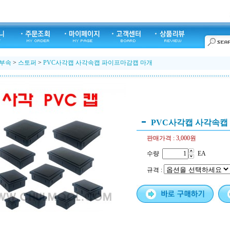
 부속
>
스토퍼
>
PVC사각캡 사각속캡 파이프마감캡 마개
PVC사각캡 사각속캡
판매가격 :
3,000
원
수량
EA
규격 :