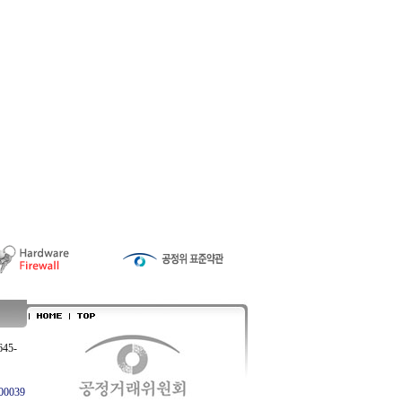
645-
0039