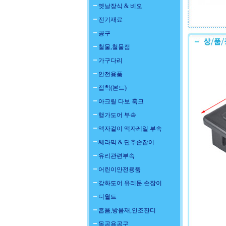
옛날장식 & 비오
전기재료
공구
철물,철물점
가구다리
안전용품
접착(본드)
아크릴 다보 훅크
행가도어 부속
액자걸이 액자레일 부속
쎄라믹 & 단추손잡이
유리관련부속
어린이안전용품
강화도어 유리문 손잡이
디월트
흡음,방음재,인조잔디
목공용공구