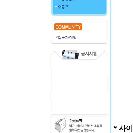
수공구
질문과 대답
* 사