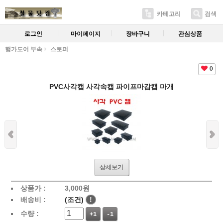
카테고리
검색
로그인
마이페이지
장바구니
관심상품
행가도어 부속
스토퍼
0
PVC사각캡 사각속캡 파이프마감캡 마개
상세보기
상품가 :
3,000
원
배송비 :
(조건)
!
수량 :
+1
-1