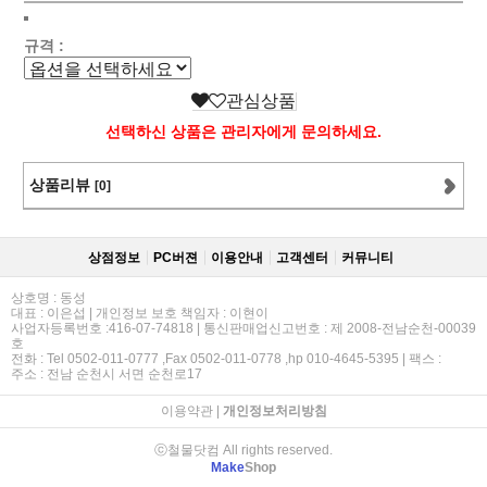
규격 :
관심상품
선택하신 상품은 관리자에게 문의하세요.
상품리뷰
[0]
상점정보
PC버젼
이용안내
고객센터
커뮤니티
상호명 : 동성
대표 : 이은섭 | 개인정보 보호 책임자 : 이현이
사업자등록번호 :416-07-74818 | 통신판매업신고번호 : 제 2008-전남순천-00039
호
전화 : Tel 0502-011-0777 ,Fax 0502-011-0778 ,hp 010-4645-5395 | 팩스 :
주소 : 전남 순천시 서면 순천로17
이용약관
|
개인정보처리방침
ⓒ철물닷컴 All rights reserved.
Make
Shop