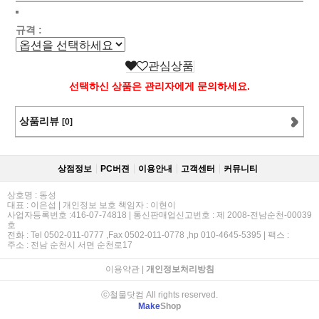
규격 :
관심상품
선택하신 상품은 관리자에게 문의하세요.
상품리뷰
[0]
상점정보
PC버젼
이용안내
고객센터
커뮤니티
상호명 : 동성
대표 : 이은섭 | 개인정보 보호 책임자 : 이현이
사업자등록번호 :416-07-74818 | 통신판매업신고번호 : 제 2008-전남순천-00039
호
전화 : Tel 0502-011-0777 ,Fax 0502-011-0778 ,hp 010-4645-5395 | 팩스 :
주소 : 전남 순천시 서면 순천로17
이용약관
|
개인정보처리방침
ⓒ철물닷컴 All rights reserved.
Make
Shop