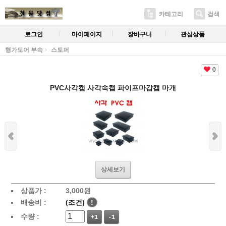
카테고리
검색
로그인
마이페이지
장바구니
관심상품
행가도어 부속
스토퍼
0
PVC사각캡 사각속캡 파이프마감캡 마개
상세보기
상품가 :
3,000
원
배송비 :
(조건)
!
수량 :
+1
-1