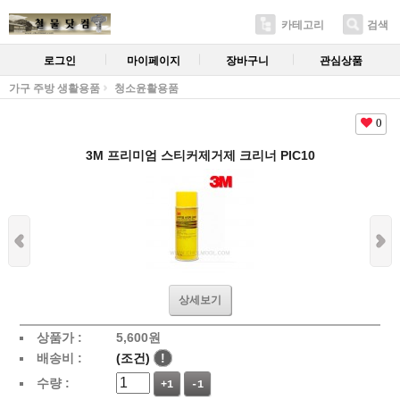
카테고리
검색
로그인
마이페이지
장바구니
관심상품
가구 주방 생활용품
청소윤활용품
0
3M 프리미엄 스티커제거제 크리너 PIC10
상세보기
상품가 :
5,600
원
배송비 :
(조건)
!
수량 :
+1
-1