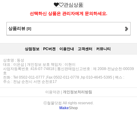
관심상품
선택하신 상품은 관리자에게 문의하세요.
상품리뷰
[0]
상점정보
PC버젼
이용안내
고객센터
커뮤니티
상호명 : 동성
대표 : 이은섭 | 개인정보 보호 책임자 : 이현이
사업자등록번호 :416-07-74818 | 통신판매업신고번호 : 제 2008-전남순천-00039
호
전화 : Tel 0502-011-0777 ,Fax 0502-011-0778 ,hp 010-4645-5395 | 팩스 :
주소 : 전남 순천시 서면 순천로17
이용약관
|
개인정보처리방침
ⓒ철물닷컴 All rights reserved.
Make
Shop