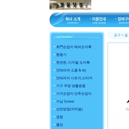
공구
>
끌
木門손잡이 레버도어록
환풍기
현관문, 디지탈 도어록
인테리어 소품 & diy
인테리어 시트지,스티커
가구 주방 생활용품
가구손잡이 단추손잡이
수납 System
선반받침(까치발)
경첩
몰딩