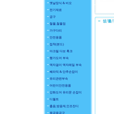
옛날장식 & 비오
전기재료
공구
철물,철물점
가구다리
안전용품
접착(본드)
아크릴 다보 훅크
행가도어 부속
액자걸이 액자레일 부속
쎄라믹 & 단추손잡이
유리관련부속
어린이안전용품
강화도어 유리문 손잡이
디월트
흡음,방음재,인조잔디
목공용공구