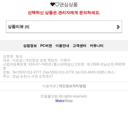
관심상품
선택하신 상품은 관리자에게 문의하세요.
상품리뷰
[0]
상점정보
PC버젼
이용안내
고객센터
커뮤니티
상호명 : 동성
대표 : 이은섭 | 개인정보 보호 책임자 : 이현이
사업자등록번호 :416-07-74818 | 통신판매업신고번호 : 제 2008-전남순천-00039
호
전화 : Tel 0502-011-0777 ,Fax 0502-011-0778 ,hp 010-4645-5395 | 팩스 :
주소 : 전남 순천시 서면 순천로17
이용약관
|
개인정보처리방침
ⓒ철물닷컴 All rights reserved.
Make
Shop