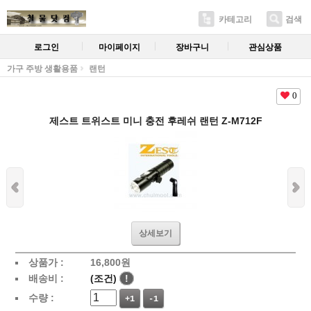
카테고리
검색
로그인
마이페이지
장바구니
관심상품
가구 주방 생활용품
랜턴
0
제스트 트위스트 미니 충전 후레쉬 랜턴 Z-M712F
상세보기
상품가 :
16,800
원
배송비 :
(조건)
!
수량 :
+1
-1