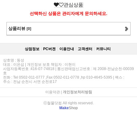
관심상품
선택하신 상품은 관리자에게 문의하세요.
상품리뷰
[0]
상점정보
PC버젼
이용안내
고객센터
커뮤니티
상호명 : 동성
대표 : 이은섭 | 개인정보 보호 책임자 : 이현이
사업자등록번호 :416-07-74818 | 통신판매업신고번호 : 제 2008-전남순천-00039
호
전화 : Tel 0502-011-0777 ,Fax 0502-011-0778 ,hp 010-4645-5395 | 팩스 :
주소 : 전남 순천시 서면 순천로17
이용약관
|
개인정보처리방침
ⓒ철물닷컴 All rights reserved.
Make
Shop