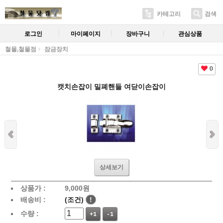
카테고리
검색
로그인
마이페이지
장바구니
관심상품
철물,철물점
잠금장치
0
캣치손잡이 밀폐핸들 여닫이손잡이
상세보기
상품가 :
9,000
원
배송비 :
(조건)
!
수량 :
+1
-1