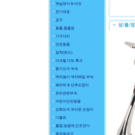
옛날장식 & 비오
전기재료
공구
철물,철물점
가구다리
안전용품
접착(본드)
아크릴 다보 훅크
행가도어 부속
액자걸이 액자레일 부속
쎄라믹 & 단추손잡이
유리관련부속
어린이안전용품
강화도어 유리문 손잡이
디월트
흡음,방음재,인조잔디
목공용공구