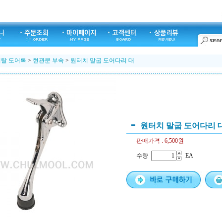
지탈 도어록
>
현관문 부속
>
원터치 말굽 도어다리 대
원터치 말굽 도어다리 
판매가격 :
6,500원
수량
EA