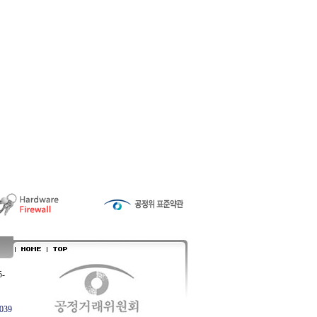
5-
039