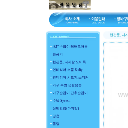
현관문, 디
木門손잡이 레버도어록
환풍기
현관문, 디지탈 도어록
인테리어 소품 & diy
인테리어 시트지,스티커
가구 주방 생활용품
가구손잡이 단추손잡이
수납 System
선반받침(까치발)
경첩
몰딩