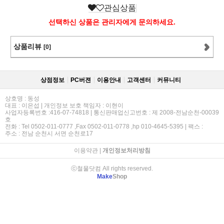
관심상품
선택하신 상품은 관리자에게 문의하세요.
상품리뷰
[0]
상점정보
PC버젼
이용안내
고객센터
커뮤니티
상호명 : 동성
대표 : 이은섭 | 개인정보 보호 책임자 : 이현이
사업자등록번호 :416-07-74818 | 통신판매업신고번호 : 제 2008-전남순천-00039
호
전화 : Tel 0502-011-0777 ,Fax 0502-011-0778 ,hp 010-4645-5395 | 팩스 :
주소 : 전남 순천시 서면 순천로17
이용약관
|
개인정보처리방침
ⓒ철물닷컴 All rights reserved.
Make
Shop