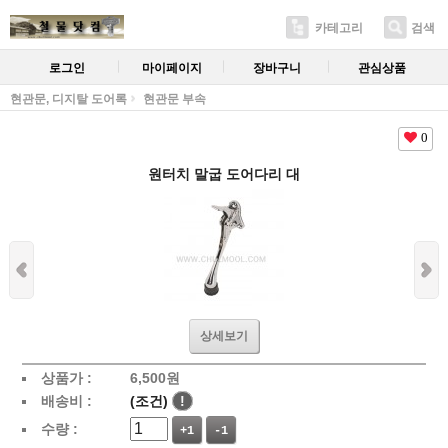
카테고리
검색
로그인
마이페이지
장바구니
관심상품
현관문, 디지탈 도어록
현관문 부속
0
원터치 말굽 도어다리 대
상세보기
상품가 :
6,500
원
배송비 :
(조건)
!
수량 :
+1
-1