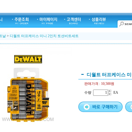
트날
>
디월트 터프케이스 미니 2인치 토션비트세트
디월트 터프케이스 미
판매가격 :
10,500원
수량
EA