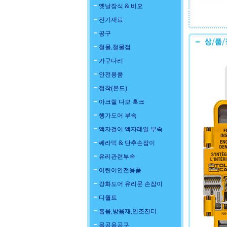
옛날장식 & 비오
전기재료
공구
철물,철물점
가구다리
안전용품
접착(본드)
아크릴 다보 훅크
행가도어 부속
액자걸이 액자레일 부속
쎄라믹 & 단추손잡이
유리관련부속
어린이안전용품
강화도어 유리문 손잡이
디월트
흡음,방음재,인조잔디
목공용공구