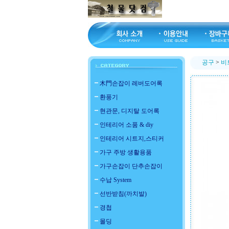
공구
>
비
木門손잡이 레버도어록
환풍기
현관문, 디지탈 도어록
인테리어 소품 & diy
인테리어 시트지,스티커
가구 주방 생활용품
가구손잡이 단추손잡이
수납 System
선반받침(까치발)
경첩
몰딩