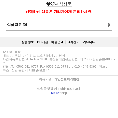
관심상품
선택하신 상품은 관리자에게 문의하세요.
상품리뷰
[0]
상점정보
PC버젼
이용안내
고객센터
커뮤니티
상호명 : 동성
대표 : 이은섭 | 개인정보 보호 책임자 : 이현이
사업자등록번호 :416-07-74818 | 통신판매업신고번호 : 제 2008-전남순천-00039
호
전화 : Tel 0502-011-0777 ,Fax 0502-011-0778 ,hp 010-4645-5395 | 팩스 :
주소 : 전남 순천시 서면 순천로17
이용약관
|
개인정보처리방침
ⓒ철물닷컴 All rights reserved.
Make
Shop