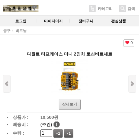
카테고리
검색
로그인
마이페이지
장바구니
관심상품
공구
비트날
0
디월트 터프케이스 미니 2인치 토션비트세트
상세보기
상품가 :
10,500
원
배송비 :
(조건)
!
수량 :
+1
-1