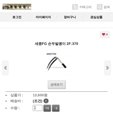
카테고리
검색
로그인
마이페이지
장바구니
관심상품
0
세종FG 손두발괭이 2F-370
상세보기
상품가 :
13,600
원
배송비 :
(조건)
!
수량 :
+1
-1