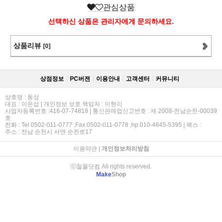
관심상품
선택하신 상품은 관리자에게 문의하세요.
상품리뷰
[0]
상점정보
PC버젼
이용안내
고객센터
커뮤니티
상호명 : 동성
대표 : 이은섭 | 개인정보 보호 책임자 : 이현이
사업자등록번호 :416-07-74818 | 통신판매업신고번호 : 제 2008-전남순천-00039
호
전화 : Tel 0502-011-0777 ,Fax 0502-011-0778 ,hp 010-4645-5395 | 팩스 :
주소 : 전남 순천시 서면 순천로17
이용약관
|
개인정보처리방침
ⓒ철물닷컴 All rights reserved.
Make
Shop