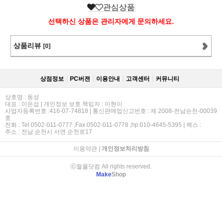
관심상품
선택하신 상품은 관리자에게 문의하세요.
상품리뷰
[0]
상점정보
PC버젼
이용안내
고객센터
커뮤니티
상호명 : 동성
대표 : 이은섭 | 개인정보 보호 책임자 : 이현이
사업자등록번호 :416-07-74818 | 통신판매업신고번호 : 제 2008-전남순천-00039
호
전화 : Tel 0502-011-0777 ,Fax 0502-011-0778 ,hp 010-4645-5395 | 팩스 :
주소 : 전남 순천시 서면 순천로17
이용약관
|
개인정보처리방침
ⓒ철물닷컴 All rights reserved.
Make
Shop