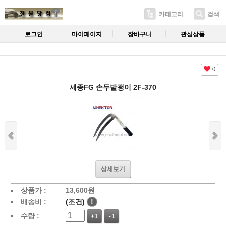
카테고리
검색
로그인
마이페이지
장바구니
관심상품
0
세종FG 손두발괭이 2F-370
상세보기
상품가 :
13,600
원
배송비 :
(조건)
!
수량 :
+1
-1