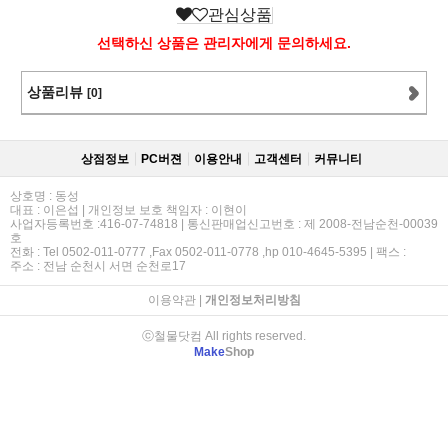
관심상품
선택하신 상품은 관리자에게 문의하세요.
상품리뷰
[0]
상점정보
PC버젼
이용안내
고객센터
커뮤니티
상호명 : 동성
대표 : 이은섭 | 개인정보 보호 책임자 : 이현이
사업자등록번호 :416-07-74818 | 통신판매업신고번호 : 제 2008-전남순천-00039
호
전화 : Tel 0502-011-0777 ,Fax 0502-011-0778 ,hp 010-4645-5395 | 팩스 :
주소 : 전남 순천시 서면 순천로17
이용약관
|
개인정보처리방침
ⓒ철물닷컴 All rights reserved.
Make
Shop