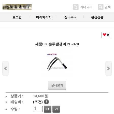
카테고리
검색
로그인
마이페이지
장바구니
관심상품
0
세종FG 손두발괭이 2F-370
상세보기
상품가 :
13,600
원
배송비 :
(조건)
!
수량 :
+1
-1