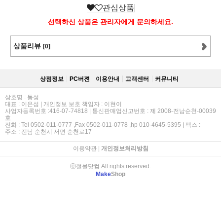
관심상품
선택하신 상품은 관리자에게 문의하세요.
상품리뷰
[0]
상점정보
PC버젼
이용안내
고객센터
커뮤니티
상호명 : 동성
대표 : 이은섭 | 개인정보 보호 책임자 : 이현이
사업자등록번호 :416-07-74818 | 통신판매업신고번호 : 제 2008-전남순천-00039
호
전화 : Tel 0502-011-0777 ,Fax 0502-011-0778 ,hp 010-4645-5395 | 팩스 :
주소 : 전남 순천시 서면 순천로17
이용약관
|
개인정보처리방침
ⓒ철물닷컴 All rights reserved.
Make
Shop