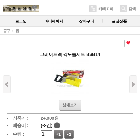
카테고리
검색
로그인
마이페이지
장바구니
관심상품
공구
톱
0
그레이트넥 각도틀세트 BSB14
상세보기
상품가 :
24,000
원
배송비 :
(조건)
!
수량 :
+1
-1