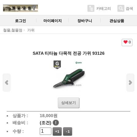
카테고리
검색
로그인
마이페이지
장바구니
관심상품
철물,철물점
가위
0
SATA 티타늄 다목적 전공 가위 93126
상세보기
상품가 :
18,000
원
배송비 :
(조건)
!
수량 :
+1
-1