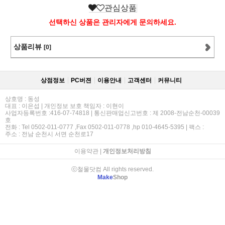
관심상품
선택하신 상품은 관리자에게 문의하세요.
상품리뷰
[0]
상점정보
PC버젼
이용안내
고객센터
커뮤니티
상호명 : 동성
대표 : 이은섭 | 개인정보 보호 책임자 : 이현이
사업자등록번호 :416-07-74818 | 통신판매업신고번호 : 제 2008-전남순천-00039
호
전화 : Tel 0502-011-0777 ,Fax 0502-011-0778 ,hp 010-4645-5395 | 팩스 :
주소 : 전남 순천시 서면 순천로17
이용약관
|
개인정보처리방침
ⓒ철물닷컴 All rights reserved.
Make
Shop