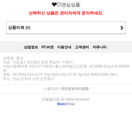
관심상품
선택하신 상품은 관리자에게 문의하세요.
상품리뷰
[0]
상점정보
PC버젼
이용안내
고객센터
커뮤니티
상호명 : 동성
대표 : 이은섭 | 개인정보 보호 책임자 : 이현이
사업자등록번호 :416-07-74818 | 통신판매업신고번호 : 제 2008-전남순천-00039
호
전화 : Tel 0502-011-0777 ,Fax 0502-011-0778 ,hp 010-4645-5395 | 팩스 :
주소 : 전남 순천시 서면 순천로17
이용약관
|
개인정보처리방침
ⓒ철물닷컴 All rights reserved.
Make
Shop