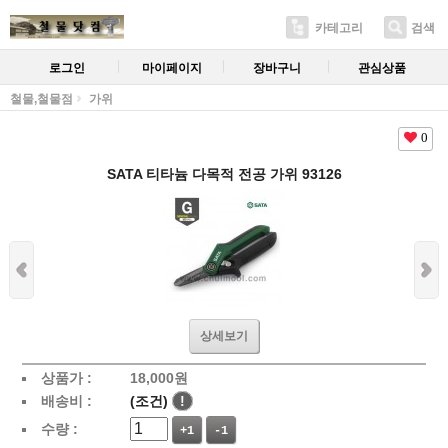
카테고리
검색
로그인
마이페이지
장바구니
관심상품
철물,철물점
가위
0
SATA 티타늄 다목적 전공 가위 93126
상세보기
상품가 :
18,000
원
배송비 :
(조건)
!
수량 :
+1
-1