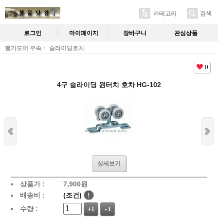
카테고리
검색
로그인
마이페이지
장바구니
관심상품
행가도어 부속
슬라이딩호차
0
4구 슬라이딩 원터치 호차 HG-102
상세보기
상품가 :
7,900
원
배송비 :
(조건)
!
수량 :
+1
-1