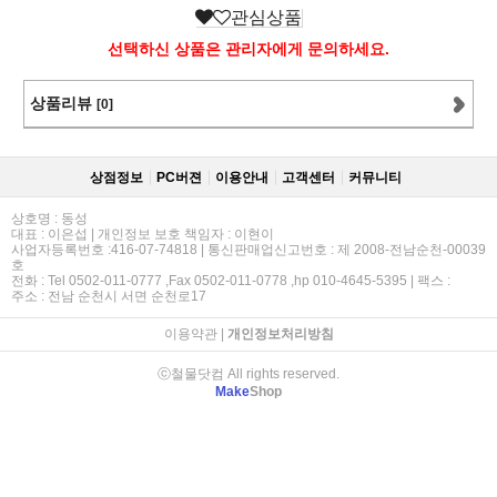
관심상품
선택하신 상품은 관리자에게 문의하세요.
상품리뷰
[0]
상점정보
PC버젼
이용안내
고객센터
커뮤니티
상호명 : 동성
대표 : 이은섭 | 개인정보 보호 책임자 : 이현이
사업자등록번호 :416-07-74818 | 통신판매업신고번호 : 제 2008-전남순천-00039
호
전화 : Tel 0502-011-0777 ,Fax 0502-011-0778 ,hp 010-4645-5395 | 팩스 :
주소 : 전남 순천시 서면 순천로17
이용약관
|
개인정보처리방침
ⓒ철물닷컴 All rights reserved.
Make
Shop