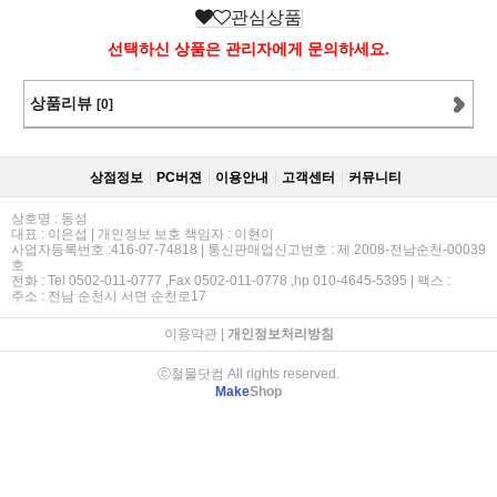
관심상품
선택하신 상품은 관리자에게 문의하세요.
상품리뷰
[0]
상점정보
PC버젼
이용안내
고객센터
커뮤니티
상호명 : 동성
대표 : 이은섭 | 개인정보 보호 책임자 : 이현이
사업자등록번호 :416-07-74818 | 통신판매업신고번호 : 제 2008-전남순천-00039
호
전화 : Tel 0502-011-0777 ,Fax 0502-011-0778 ,hp 010-4645-5395 | 팩스 :
주소 : 전남 순천시 서면 순천로17
이용약관
|
개인정보처리방침
ⓒ철물닷컴 All rights reserved.
Make
Shop