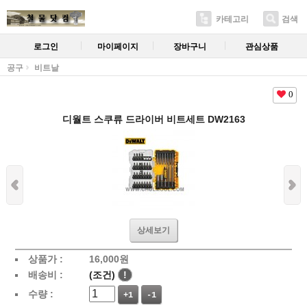
카테고리
검색
로그인
마이페이지
장바구니
관심상품
공구
비트날
0
디월트 스쿠류 드라이버 비트세트 DW2163
상세보기
상품가 :
16,000
원
배송비 :
(조건)
!
수량 :
+1
-1