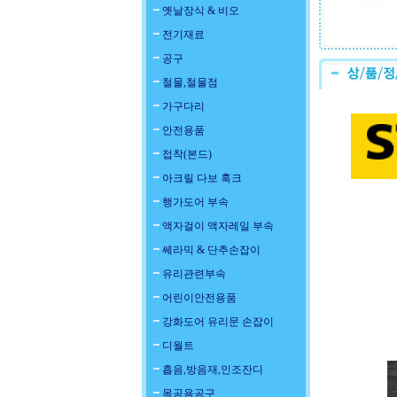
옛날장식 & 비오
전기재료
공구
철물,철물점
가구다리
안전용품
접착(본드)
아크릴 다보 훅크
행가도어 부속
액자걸이 액자레일 부속
쎄라믹 & 단추손잡이
유리관련부속
어린이안전용품
강화도어 유리문 손잡이
디월트
흡음,방음재,인조잔디
목공용공구