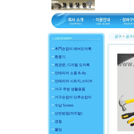
공구
>
공구
木門손잡이 레버도어록
환풍기
현관문, 디지탈 도어록
인테리어 소품 & diy
인테리어 시트지,스티커
가구 주방 생활용품
가구손잡이 단추손잡이
수납 System
선반받침(까치발)
경첩
몰딩