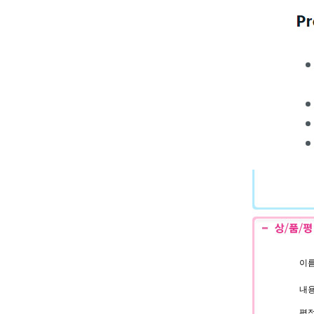
이름
내용
평