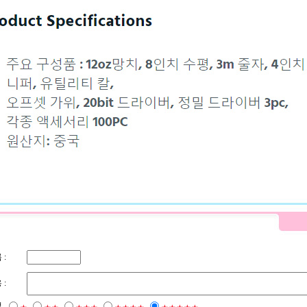
 :
 :
점