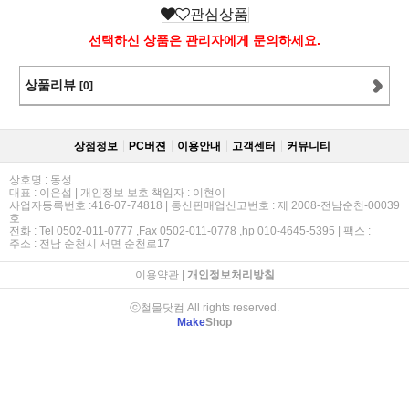
관심상품
선택하신 상품은 관리자에게 문의하세요.
상품리뷰
[0]
상점정보
PC버젼
이용안내
고객센터
커뮤니티
상호명 : 동성
대표 : 이은섭 | 개인정보 보호 책임자 : 이현이
사업자등록번호 :416-07-74818 | 통신판매업신고번호 : 제 2008-전남순천-00039
호
전화 : Tel 0502-011-0777 ,Fax 0502-011-0778 ,hp 010-4645-5395 | 팩스 :
주소 : 전남 순천시 서면 순천로17
이용약관
|
개인정보처리방침
ⓒ철물닷컴 All rights reserved.
Make
Shop