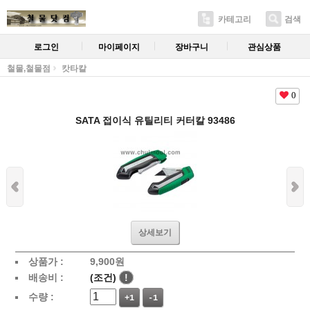
카테고리
검색
로그인
마이페이지
장바구니
관심상품
철물,철물점
캇타칼
0
SATA 접이식 유틸리티 커터칼 93486
상세보기
상품가 :
9,900
원
배송비 :
(조건)
!
수량 :
+1
-1