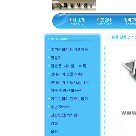
철물,철물점
>
木門손잡이 레버도어록
환풍기
현관문, 디지탈 도어록
인테리어 소품 & diy
인테리어 시트지,스티커
가구 주방 생활용품
가구손잡이 단추손잡이
수납 System
선반받침(까치발)
경첩
몰딩