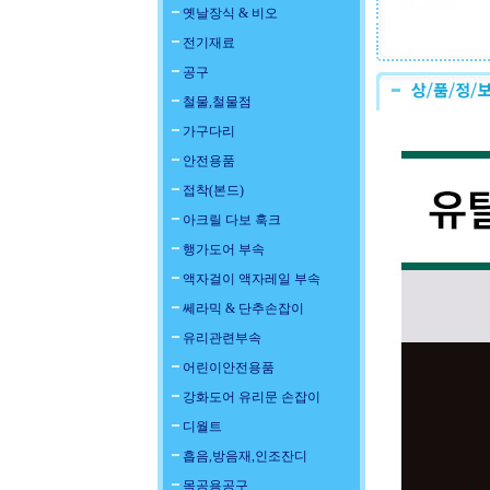
옛날장식 & 비오
전기재료
공구
철물,철물점
가구다리
안전용품
접착(본드)
아크릴 다보 훅크
행가도어 부속
액자걸이 액자레일 부속
쎄라믹 & 단추손잡이
유리관련부속
어린이안전용품
강화도어 유리문 손잡이
디월트
흡음,방음재,인조잔디
목공용공구