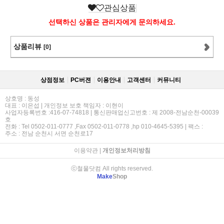
관심상품
선택하신 상품은 관리자에게 문의하세요.
상품리뷰
[0]
상점정보
PC버젼
이용안내
고객센터
커뮤니티
상호명 : 동성
대표 : 이은섭 | 개인정보 보호 책임자 : 이현이
사업자등록번호 :416-07-74818 | 통신판매업신고번호 : 제 2008-전남순천-00039
호
전화 : Tel 0502-011-0777 ,Fax 0502-011-0778 ,hp 010-4645-5395 | 팩스 :
주소 : 전남 순천시 서면 순천로17
이용약관
|
개인정보처리방침
ⓒ철물닷컴 All rights reserved.
Make
Shop