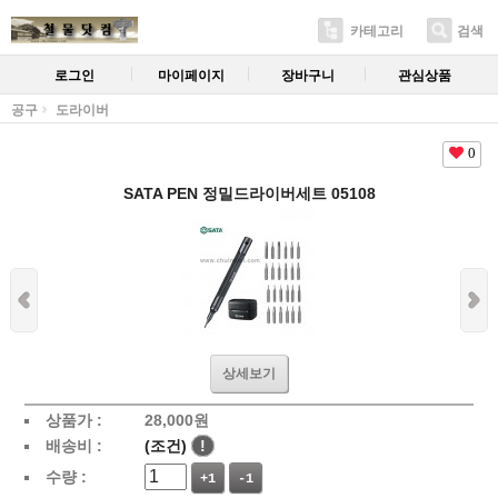
카테고리
검색
로그인
마이페이지
장바구니
관심상품
공구
도라이버
0
SATA PEN 정밀드라이버세트 05108
상세보기
상품가 :
28,000
원
배송비 :
(조건)
!
수량 :
+1
-1