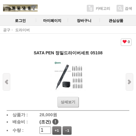
카테고리
검색
로그인
마이페이지
장바구니
관심상품
공구
도라이버
0
SATA PEN 정밀드라이버세트 05108
상세보기
상품가 :
28,000
원
배송비 :
(조건)
!
수량 :
+1
-1