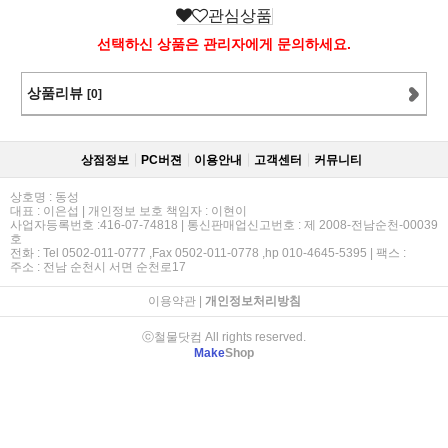
관심상품
선택하신 상품은 관리자에게 문의하세요.
상품리뷰
[0]
상점정보
PC버젼
이용안내
고객센터
커뮤니티
상호명 : 동성
대표 : 이은섭 | 개인정보 보호 책임자 : 이현이
사업자등록번호 :416-07-74818 | 통신판매업신고번호 : 제 2008-전남순천-00039
호
전화 : Tel 0502-011-0777 ,Fax 0502-011-0778 ,hp 010-4645-5395 | 팩스 :
주소 : 전남 순천시 서면 순천로17
이용약관
|
개인정보처리방침
ⓒ철물닷컴 All rights reserved.
Make
Shop