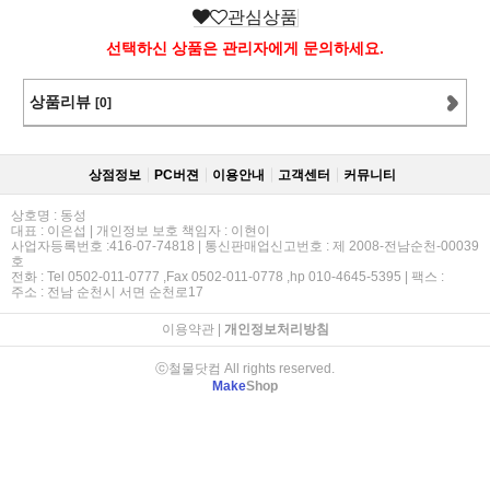
관심상품
선택하신 상품은 관리자에게 문의하세요.
상품리뷰
[0]
상점정보
PC버젼
이용안내
고객센터
커뮤니티
상호명 : 동성
대표 : 이은섭 | 개인정보 보호 책임자 : 이현이
사업자등록번호 :416-07-74818 | 통신판매업신고번호 : 제 2008-전남순천-00039
호
전화 : Tel 0502-011-0777 ,Fax 0502-011-0778 ,hp 010-4645-5395 | 팩스 :
주소 : 전남 순천시 서면 순천로17
이용약관
|
개인정보처리방침
ⓒ철물닷컴 All rights reserved.
Make
Shop