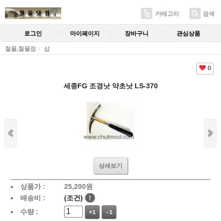
카테고리
검색
로그인
마이페이지
장바구니
관심상품
철물,철물점
삽
0
세종FG 조경낫 약초낫 LS-370
상세보기
상품가 :
25,200
원
배송비 :
(조건)
!
수량 :
+1
-1