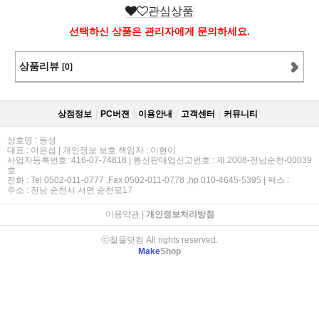
관심상품
선택하신 상품은 관리자에게 문의하세요.
상품리뷰
[0]
상점정보
PC버젼
이용안내
고객센터
커뮤니티
상호명 : 동성
대표 : 이은섭 | 개인정보 보호 책임자 : 이현이
사업자등록번호 :416-07-74818 | 통신판매업신고번호 : 제 2008-전남순천-00039
호
전화 : Tel 0502-011-0777 ,Fax 0502-011-0778 ,hp 010-4645-5395 | 팩스 :
주소 : 전남 순천시 서면 순천로17
이용약관
|
개인정보처리방침
ⓒ철물닷컴 All rights reserved.
Make
Shop