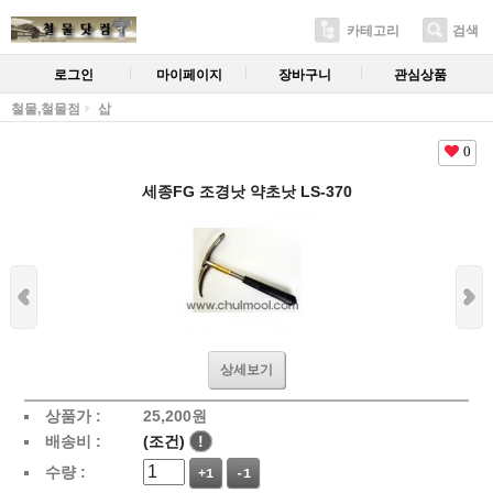
카테고리
검색
로그인
마이페이지
장바구니
관심상품
철물,철물점
삽
0
세종FG 조경낫 약초낫 LS-370
상세보기
상품가 :
25,200
원
배송비 :
(조건)
!
수량 :
+1
-1