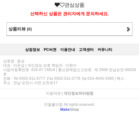
관심상품
선택하신 상품은 관리자에게 문의하세요.
상품리뷰
[0]
상점정보
PC버젼
이용안내
고객센터
커뮤니티
상호명 : 동성
대표 : 이은섭 | 개인정보 보호 책임자 : 이현이
사업자등록번호 :416-07-74818 | 통신판매업신고번호 : 제 2008-전남순천-00039
호
전화 : Tel 0502-011-0777 ,Fax 0502-011-0778 ,hp 010-4645-5395 | 팩스 :
주소 : 전남 순천시 서면 순천로17
이용약관
|
개인정보처리방침
ⓒ철물닷컴 All rights reserved.
Make
Shop