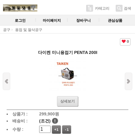
카테고리
검색
로그인
마이페이지
장바구니
관심상품
공구
용접 및 절삭공구
0
다이켄 미니용접기 PENTA 200I
상세보기
상품가 :
299,900
원
배송비 :
(조건)
!
수량 :
+1
-1