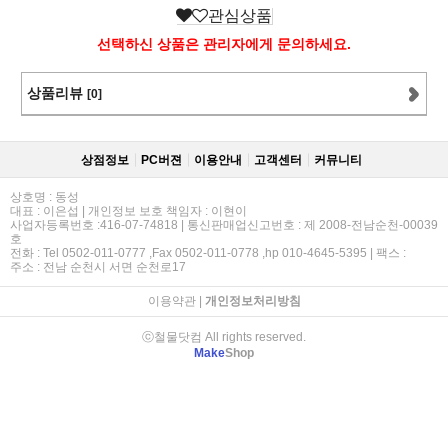
관심상품
선택하신 상품은 관리자에게 문의하세요.
상품리뷰
[0]
상점정보
PC버젼
이용안내
고객센터
커뮤니티
상호명 : 동성
대표 : 이은섭 | 개인정보 보호 책임자 : 이현이
사업자등록번호 :416-07-74818 | 통신판매업신고번호 : 제 2008-전남순천-00039
호
전화 : Tel 0502-011-0777 ,Fax 0502-011-0778 ,hp 010-4645-5395 | 팩스 :
주소 : 전남 순천시 서면 순천로17
이용약관
|
개인정보처리방침
ⓒ철물닷컴 All rights reserved.
Make
Shop