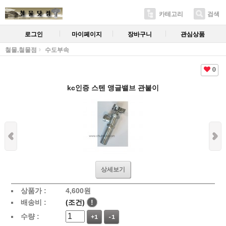
카테고리
검색
로그인
마이페이지
장바구니
관심상품
철물,철물점
수도부속
0
kc인증 스텐 앵글밸브 관붙이
상세보기
상품가 :
4,600
원
배송비 :
(조건)
!
수량 :
+1
-1