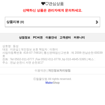
관심상품
선택하신 상품은 관리자에게 문의하세요.
상품리뷰
[0]
상점정보
PC버젼
이용안내
고객센터
커뮤니티
상호명 : 동성
대표 : 이은섭 | 개인정보 보호 책임자 : 이현이
사업자등록번호 :416-07-74818 | 통신판매업신고번호 : 제 2008-전남순천-00039
호
전화 : Tel 0502-011-0777 ,Fax 0502-011-0778 ,hp 010-4645-5395 | 팩스 :
주소 : 전남 순천시 서면 순천로17
이용약관
|
개인정보처리방침
ⓒ철물닷컴 All rights reserved.
Make
Shop