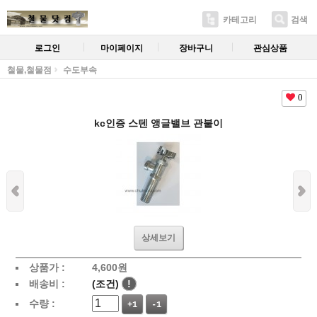
카테고리
검색
로그인
마이페이지
장바구니
관심상품
철물,철물점
수도부속
0
kc인증 스텐 앵글밸브 관붙이
상세보기
상품가 :
4,600
원
배송비 :
(조건)
!
수량 :
+1
-1