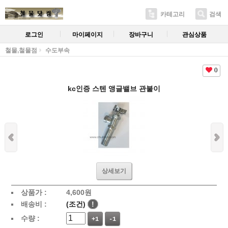
카테고리
검색
로그인
마이페이지
장바구니
관심상품
철물,철물점
수도부속
0
kc인증 스텐 앵글밸브 관붙이
상세보기
상품가 :
4,600
원
배송비 :
(조건)
!
수량 :
+1
-1