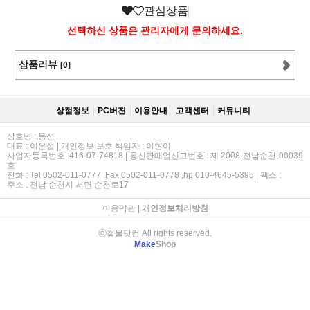
관심상품
선택하신 상품은 관리자에게 문의하세요.
상품리뷰
[0]
상점정보
PC버젼
이용안내
고객센터
커뮤니티
상호명 : 동성
대표 : 이은섭 | 개인정보 보호 책임자 : 이현이
사업자등록번호 :416-07-74818 | 통신판매업신고번호 : 제 2008-전남순천-00039
호
전화 : Tel 0502-011-0777 ,Fax 0502-011-0778 ,hp 010-4645-5395 | 팩스 :
주소 : 전남 순천시 서면 순천로17
이용약관
|
개인정보처리방침
ⓒ철물닷컴 All rights reserved.
Make
Shop