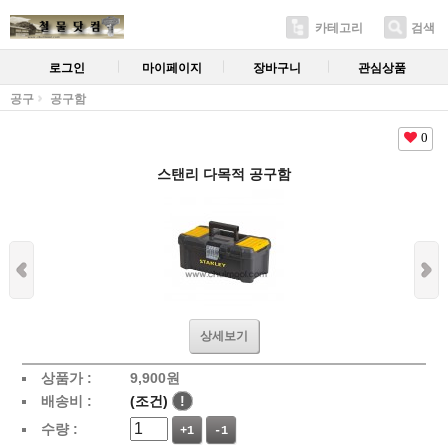
카테고리
검색
로그인
마이페이지
장바구니
관심상품
공구
공구함
0
스탠리 다목적 공구함
상세보기
상품가 :
9,900
원
배송비 :
(조건)
!
수량 :
+1
-1