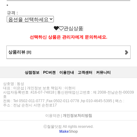
규격 :
관심상품
선택하신 상품은 관리자에게 문의하세요.
상품리뷰
[0]
상점정보
PC버젼
이용안내
고객센터
커뮤니티
상호명 : 동성
대표 : 이은섭 | 개인정보 보호 책임자 : 이현이
사업자등록번호 :416-07-74818 | 통신판매업신고번호 : 제 2008-전남순천-00039
호
전화 : Tel 0502-011-0777 ,Fax 0502-011-0778 ,hp 010-4645-5395 | 팩스 :
주소 : 전남 순천시 서면 순천로17
이용약관
|
개인정보처리방침
ⓒ철물닷컴 All rights reserved.
Make
Shop