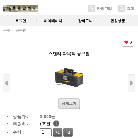
카테고리
검색
로그인
마이페이지
장바구니
관심상품
공구
공구함
0
스탠리 다목적 공구함
상세보기
상품가 :
9,900
원
배송비 :
(조건)
!
수량 :
+1
-1