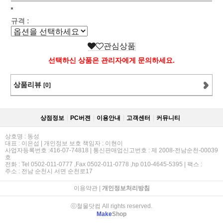
규격 :
관심상품
선택하신 상품은 관리자에게 문의하세요.
상품리뷰
[0]
상점정보
PC버젼
이용안내
고객센터
커뮤니티
상호명 : 동성
대표 : 이은섭 | 개인정보 보호 책임자 : 이현이
사업자등록번호 :416-07-74818 | 통신판매업신고번호 : 제 2008-전남순천-00039
호
전화 : Tel 0502-011-0777 ,Fax 0502-011-0778 ,hp 010-4645-5395 | 팩스 :
주소 : 전남 순천시 서면 순천로17
이용약관
|
개인정보처리방침
ⓒ철물닷컴 All rights reserved.
Make
Shop