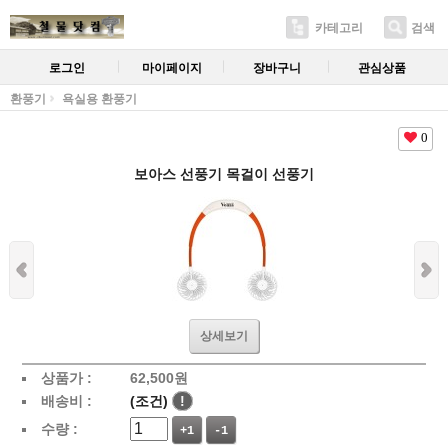
카테고리
검색
로그인
마이페이지
장바구니
관심상품
환풍기
욕실용 환풍기
0
보아스 선풍기 목걸이 선풍기
상세보기
상품가 :
62,500
원
배송비 :
(조건)
!
수량 :
+1
-1