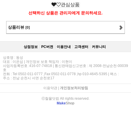
관심상품
선택하신 상품은 관리자에게 문의하세요.
상품리뷰
[0]
상점정보
PC버젼
이용안내
고객센터
커뮤니티
상호명 : 동성
대표 : 이은섭 | 개인정보 보호 책임자 : 이현이
사업자등록번호 :416-07-74818 | 통신판매업신고번호 : 제 2008-전남순천-00039
호
전화 : Tel 0502-011-0777 ,Fax 0502-011-0778 ,hp 010-4645-5395 | 팩스 :
주소 : 전남 순천시 서면 순천로17
이용약관
|
개인정보처리방침
ⓒ철물닷컴 All rights reserved.
Make
Shop