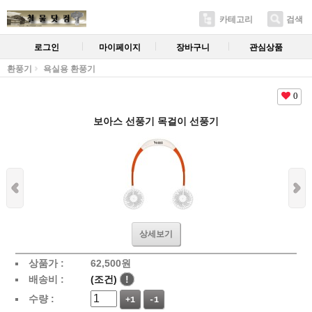
카테고리
검색
로그인
마이페이지
장바구니
관심상품
환풍기
욕실용 환풍기
0
보아스 선풍기 목걸이 선풍기
상세보기
상품가 :
62,500
원
배송비 :
(조건)
!
수량 :
+1
-1