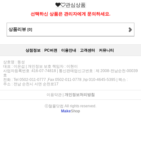
관심상품
선택하신 상품은 관리자에게 문의하세요.
상품리뷰
[0]
상점정보
PC버젼
이용안내
고객센터
커뮤니티
상호명 : 동성
대표 : 이은섭 | 개인정보 보호 책임자 : 이현이
사업자등록번호 :416-07-74818 | 통신판매업신고번호 : 제 2008-전남순천-00039
호
전화 : Tel 0502-011-0777 ,Fax 0502-011-0778 ,hp 010-4645-5395 | 팩스 :
주소 : 전남 순천시 서면 순천로17
이용약관
|
개인정보처리방침
ⓒ철물닷컴 All rights reserved.
Make
Shop