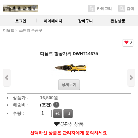
카테고리
검색
로그인
마이페이지
장바구니
관심상품
디월트
스탠리 수공구
0
디월트 항공가위 DWHT14675
상세보기
상품가 :
16,500
원
배송비 :
(조건)
!
수량 :
+1
-1
관심상품
선택하신 상품은 관리자에게 문의하세요.