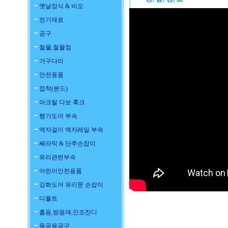
옛날장식 & 비오
전기재료
공구
철물,철물점
가구다리
안전용품
접착(본드)
아크릴 다보 훅크
행가도어 부속
액자걸이 액자레일 부속
쎄라믹 & 단추손잡이
유리관련부속
어린이안전용품
강화도어 유리문 손잡이
디월트
흡음,방음재,인조잔디
목공용공구