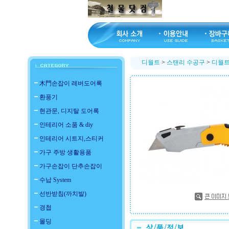
디월트
>
스탠리 수공구
>
디월트 
木門손잡이 레버도어록
환풍기
현관문, 디지탈 도어록
인테리어 소품 & diy
인테리어 시트지,스티커
가구 주방 생활용품
가구손잡이 단추손잡이
수납 System
선반받침(까치발)
경첩
몰딩