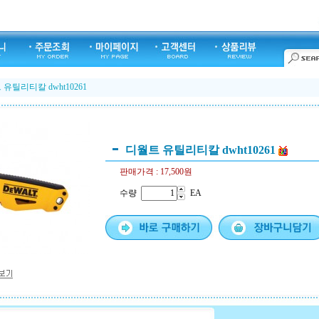
유틸리티칼 dwht10261
디월트 유틸리티칼 dwht10261
판매가격 :
17,500원
수량
EA