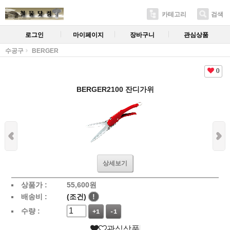
카테고리
검색
로그인
마이페이지
장바구니
관심상품
수공구
BERGER
0
BERGER2100 잔디가위
상세보기
상품가 :
55,600
원
배송비 :
(조건)
!
수량 :
+1
-1
관심상품