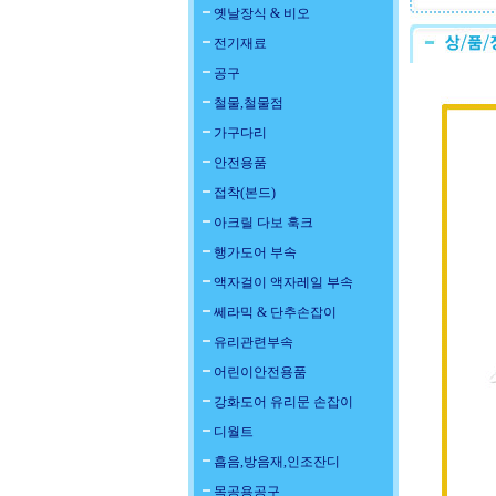
옛날장식 & 비오
전기재료
공구
철물,철물점
가구다리
안전용품
접착(본드)
아크릴 다보 훅크
행가도어 부속
액자걸이 액자레일 부속
쎄라믹 & 단추손잡이
유리관련부속
어린이안전용품
강화도어 유리문 손잡이
디월트
흡음,방음재,인조잔디
목공용공구