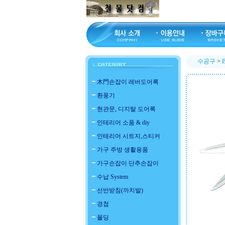
수공구
>
木門손잡이 레버도어록
환풍기
현관문, 디지탈 도어록
인테리어 소품 & diy
인테리어 시트지,스티커
가구 주방 생활용품
가구손잡이 단추손잡이
수납 System
선반받침(까치발)
경첩
몰딩