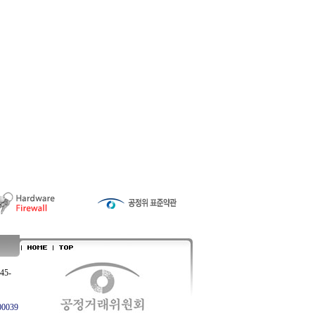
645-
0039