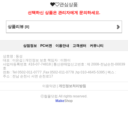
관심상품
선택하신 상품은 관리자에게 문의하세요.
상품리뷰
[0]
상점정보
PC버젼
이용안내
고객센터
커뮤니티
상호명 : 동성
대표 : 이은섭 | 개인정보 보호 책임자 : 이현이
사업자등록번호 :416-07-74818 | 통신판매업신고번호 : 제 2008-전남순천-00039
호
전화 : Tel 0502-011-0777 ,Fax 0502-011-0778 ,hp 010-4645-5395 | 팩스 :
주소 : 전남 순천시 서면 순천로17
이용약관
|
개인정보처리방침
ⓒ철물닷컴 All rights reserved.
Make
Shop