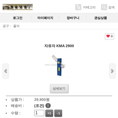
카테고리
검색
로그인
마이페이지
장바구니
관심상품
공구
줄자
0
자유자 KMA 2900
상세보기
상품가 :
29,900
원
배송비 :
(조건)
!
수량 :
+1
-1