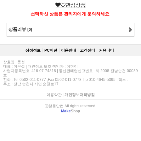
관심상품
선택하신 상품은 관리자에게 문의하세요.
상품리뷰
[0]
상점정보
PC버젼
이용안내
고객센터
커뮤니티
상호명 : 동성
대표 : 이은섭 | 개인정보 보호 책임자 : 이현이
사업자등록번호 :416-07-74818 | 통신판매업신고번호 : 제 2008-전남순천-00039
호
전화 : Tel 0502-011-0777 ,Fax 0502-011-0778 ,hp 010-4645-5395 | 팩스 :
주소 : 전남 순천시 서면 순천로17
이용약관
|
개인정보처리방침
ⓒ철물닷컴 All rights reserved.
Make
Shop