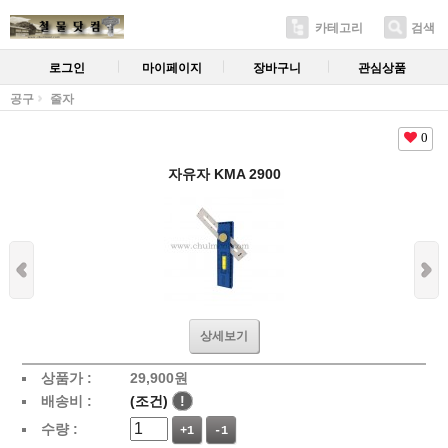
카테고리
검색
로그인
마이페이지
장바구니
관심상품
공구
줄자
0
자유자 KMA 2900
상세보기
상품가 :
29,900
원
배송비 :
(조건)
!
수량 :
+1
-1